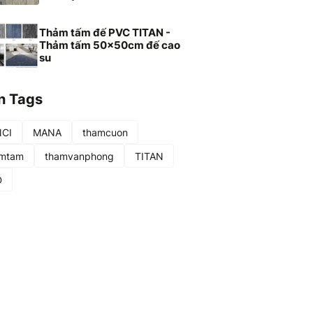
Thảm tấm đế PVC TITAN -
Thảm tấm 50x50cm đế cao
su
n Tags
NCI
MANA
thamcuon
amtam
thamvanphong
TITAN
D