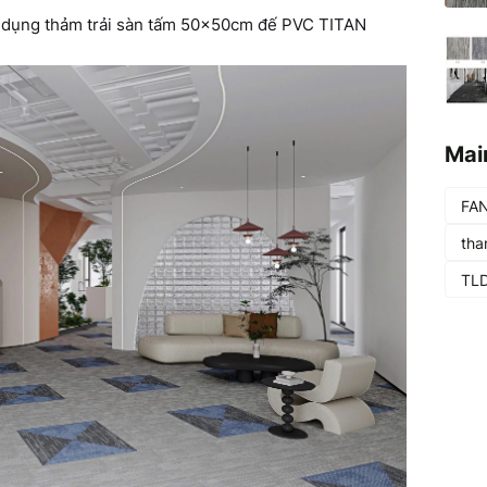
ử dụng thảm trải sàn tấm 50x50cm đế PVC TITAN
Mai
FA
th
TL